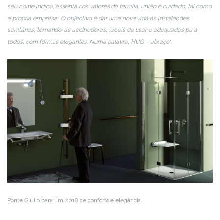
seu nome indica, assenta nos valores da família, união e cuidado, tal como
a própria empresa. O objectivo é dar uma nova vida às instalações
sanitárias, tornando-as acolhedoras, fáceis de usar e adequadas para
todos, com formas elegantes. Numa palavra, HUG – abraço
“.
Ponte Giulio para um 2018 de conforto e elegância.